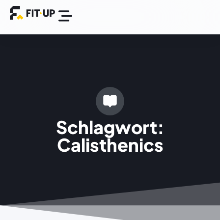
BGM Plattform
Success Stories
Schlagwort:
Calisthenics