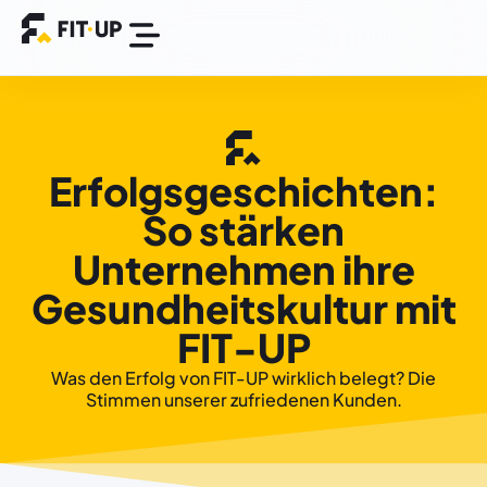
Die FIT-UP App
BGM Plattform
Success Stories
Erfolgsgeschichten:
So stärken
Unternehmen ihre
Gesundheitskultur mit
FIT-UP
Was den Erfolg von FIT-UP wirklich belegt? Die
Stimmen unserer zufriedenen Kunden.