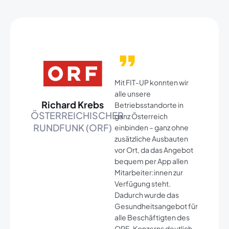
Mit FIT-UP konnten wir
alle unsere
Richard Krebs
Betriebsstandorte in
ÖSTERREICHISCHER
ganz Österreich
RUNDFUNK (ORF)
einbinden – ganz ohne
zusätzliche Ausbauten
vor Ort, da das Angebot
bequem per App allen
Mitarbeiter:innen zur
Verfügung steht.
Dadurch wurde das
Gesundheitsangebot für
alle Beschäftigten des
ORF-Konzerns deutlich