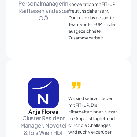
Personalmanagerin,
Kooperation mit FIT-UP
Raiffeisenlandesbank
freut uns daher sehr.
OÖ​
Danke an das gesamte
Team von FIT-UP für die
ausgezeichnete
Zusammenarbeit.
Wir sind sehr zufrieden
mit FIT-UP. Die
Anja Florea​
Mitarbeiter: innen nutzen
Cluster Resident
die App fast täglich und
Manager, Novotel
durch die Challenges
& Ibis Wien Hbf​
wird auch viel darüber