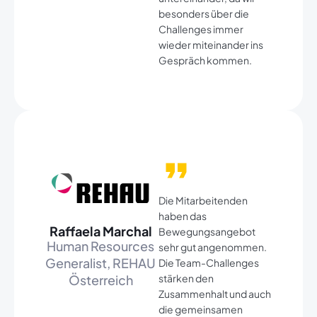
besonders über die
Challenges immer
wieder miteinander ins
Gespräch kommen.​
Die Mitarbeitenden
haben das
Raffaela Marchal​
Bewegungsangebot
Human Resources
sehr gut angenommen.
Generalist, REHAU
Die Team-Challenges
Österreich​
stärken den
Zusammenhalt und auch
die gemeinsamen