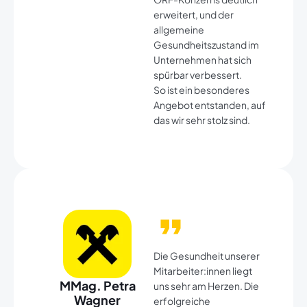
erweitert, und der
allgemeine
Gesundheitszustand im
Unternehmen hat sich
spürbar verbessert.
So ist ein besonderes
Angebot entstanden, auf
das wir sehr stolz sind.
Die Gesundheit unserer
Mitarbeiter:innen liegt
MMag. Petra
uns sehr am Herzen. Die
Wagner​
erfolgreiche