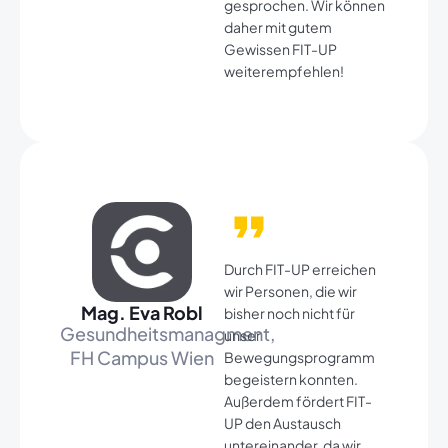
gesprochen. Wir können
daher mit gutem
Gewissen FIT-UP
weiterempfehlen!
Durch FIT-UP erreichen
wir Personen, die wir
Mag. Eva Robl​
bisher noch nicht für
Gesundheitsmanagment,
unser
FH Campus Wien​
Bewegungsprogramm
begeistern konnten.
Außerdem fördert FIT-
UP den Austausch
untereinander, da wir