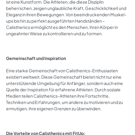
ist eine Kunstform. Die Athleten, die diese Disziplin
beherrschen, zeigen unglaubliche Kraft, Geschicklichkeit und
Eleganz in ihren Bewegungen. Von beeindruckenden Muskel-
ups bis hin zu perfekt ausgeführten Handständen –
Calisthenics ermöglicht es den Menschen, ihren Körper in
ungeahnter Weise zu kontrollieren und zu formen.
Gemeinschaft und Inspiration
Eine starke Gemeinschaft von Calisthenics-Enthusiasten
existiert weltweit. Diese Gemeinschaft bietet nicht nur eine
unterstützende Umgebung für Anfänger, sondern auch eine
Quelle der Inspiration für erfahrene Athleten. Durch soziale
Medien teilen Calisthenics-Athleten ihre Fortschritte,
Techniken und Erfahrungen, um andere zu motivieren und zu
ermutigen, ihre eigenen Grenzen zu überwinden.
Die Vorteile von Calisthenics mit FitUp: