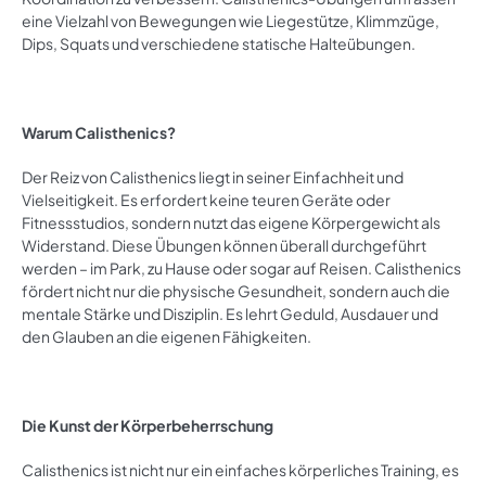
eine Vielzahl von Bewegungen wie Liegestütze, Klimmzüge,
Dips, Squats und verschiedene statische Halteübungen.
Warum Calisthenics?
Der Reiz von Calisthenics liegt in seiner Einfachheit und
Vielseitigkeit. Es erfordert keine teuren Geräte oder
Fitnessstudios, sondern nutzt das eigene Körpergewicht als
Widerstand. Diese Übungen können überall durchgeführt
werden – im Park, zu Hause oder sogar auf Reisen. Calisthenics
fördert nicht nur die physische Gesundheit, sondern auch die
mentale Stärke und Disziplin. Es lehrt Geduld, Ausdauer und
den Glauben an die eigenen Fähigkeiten.
Die Kunst der Körperbeherrschung
Calisthenics ist nicht nur ein einfaches körperliches Training, es