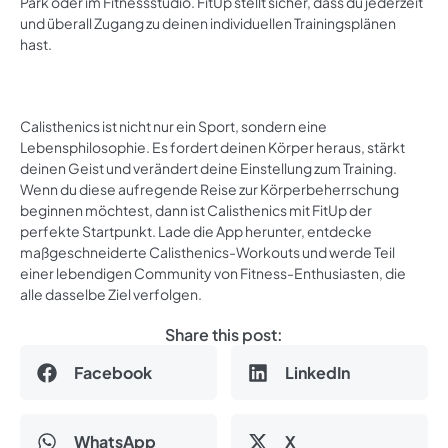
Park oder im Fitnessstudio. FitUp stellt sicher, dass du jederzeit
und überall Zugang zu deinen individuellen Trainingsplänen
hast.
Calisthenics ist nicht nur ein Sport, sondern eine
Lebensphilosophie. Es fordert deinen Körper heraus, stärkt
deinen Geist und verändert deine Einstellung zum Training.
Wenn du diese aufregende Reise zur Körperbeherrschung
beginnen möchtest, dann ist Calisthenics mit FitUp der
perfekte Startpunkt. Lade die App herunter, entdecke
maßgeschneiderte Calisthenics-Workouts und werde Teil
einer lebendigen Community von Fitness-Enthusiasten, die
alle dasselbe Ziel verfolgen.
Share this post:
Facebook
LinkedIn
WhatsApp
X