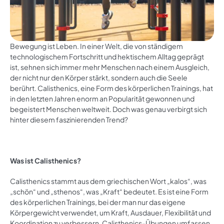
Bewegung ist Leben. In einer Welt, die von ständigem
technologischem Fortschritt und hektischem Alltag geprägt
ist, sehnen sich immer mehr Menschen nach einem Ausgleich,
der nicht nur den Körper stärkt, sondern auch die Seele
berührt. Calisthenics, eine Form des körperlichen Trainings, hat
in den letzten Jahren enorm an Popularität gewonnen und
begeistert Menschen weltweit. Doch was genau verbirgt sich
hinter diesem faszinierenden Trend?
Was ist Calisthenics?
Calisthenics stammt aus dem griechischen Wort „kalos“, was
„schön“ und „sthenos“, was „Kraft“ bedeutet. Es ist eine Form
des körperlichen Trainings, bei der man nur das eigene
Körpergewicht verwendet, um Kraft, Ausdauer, Flexibilität und
Koordination zu verbessern. Calisthenics-Übungen umfassen