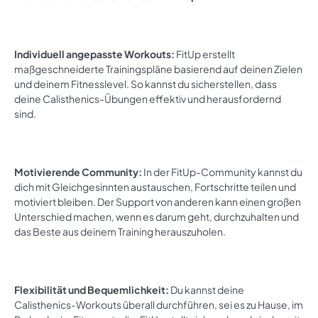
Individuell angepasste Workouts:
FitUp erstellt
maßgeschneiderte Trainingspläne basierend auf deinen Zielen
und deinem Fitnesslevel. So kannst du sicherstellen, dass
deine Calisthenics-Übungen effektiv und herausfordernd
sind.
Motivierende Community:
In der FitUp-Community kannst du
dich mit Gleichgesinnten austauschen, Fortschritte teilen und
motiviert bleiben. Der Support von anderen kann einen großen
Unterschied machen, wenn es darum geht, durchzuhalten und
das Beste aus deinem Training herauszuholen.
Flexibilität und Bequemlichkeit:
Du kannst deine
Calisthenics-Workouts überall durchführen, sei es zu Hause, im