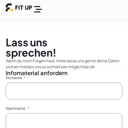
Die FIT-UP App
BGM Plattform
Success Stories
Lass uns
sprechen!
Wenn du noch Fragen hast, hinterlasse uns gerne deine Daten
und wir melden uns so schnell wie möglich bei dir.
Infomaterial anfordern
Vorname
Nachname