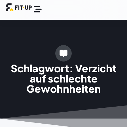
Die FIT-UP App
BGM Plattform
Success Stories
Schlagwort: Verzicht
auf schlechte
Gewohnheiten