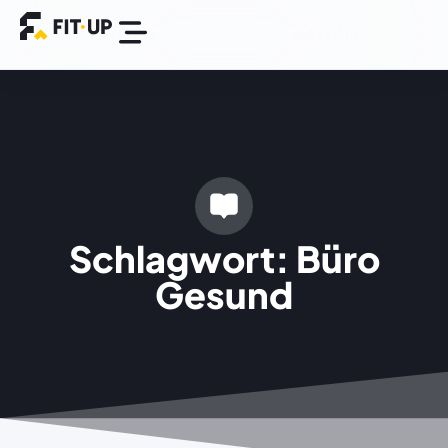
BGM Plattform
Success Stories
Schlagwort: Büro
Gesund