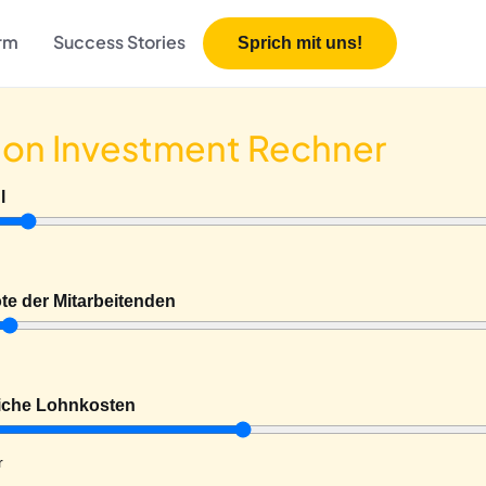
orm
Success Stories
Sprich mit uns!
 on Investment Rechner
l
e der Mitarbeitenden
liche Lohnkosten
r