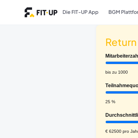
Die FIT-UP App
BGM Plattf
Return
Mitarbeiterzah
bis zu
1000
Teilnahmequot
25
%
Durchschnitt
€
62500
pro Jah