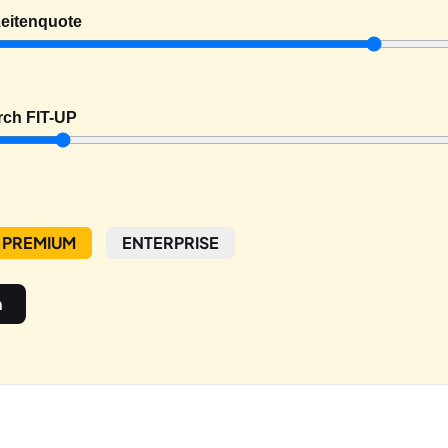
zeitenquote
rch FIT-UP
PREMIUM
ENTERPRISE
n