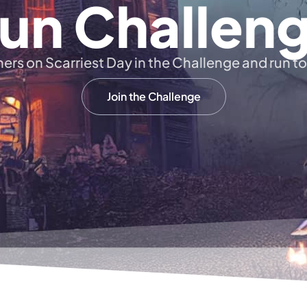
un Challen
hers on Scarriest Day in the Challenge and run t
Join the Challenge