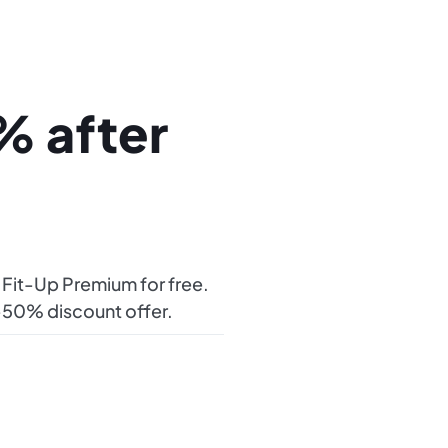
% after
s Fit-Up Premium for free.
t -50% discount offer.