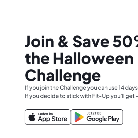
Join & Save 50
the Halloween
Challenge
If you join the Challenge you can use 14 day
If you decide to stick with Fit-Up you’ll ge