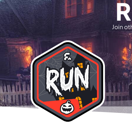
R
Join ot