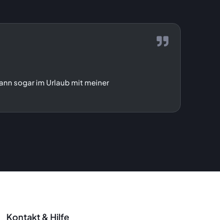
kann sogar im Urlaub mit meiner
Ich kan
finde e
Kontakt & Hilfe