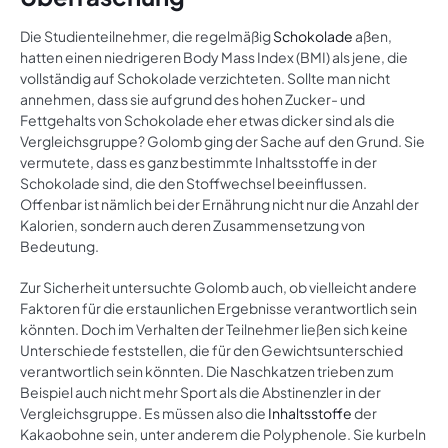
Die Studienteilnehmer, die regelmäßig
Schokolade
aßen,
hatten einen niedrigeren Body Mass Index (BMI) als jene, die
vollständig auf Schokolade verzichteten. Sollte man nicht
annehmen, dass sie aufgrund des hohen Zucker- und
Fettgehalts von Schokolade eher etwas dicker sind als die
Vergleichsgruppe? Golomb ging der Sache auf den Grund. Sie
vermutete, dass es ganz bestimmte Inhaltsstoffe in der
Schokolade sind, die den Stoffwechsel beeinflussen.
Offenbar ist nämlich bei der Ernährung nicht nur die Anzahl der
Kalorien, sondern auch deren Zusammensetzung von
Bedeutung.
Zur Sicherheit untersuchte Golomb auch, ob vielleicht andere
Faktoren für die erstaunlichen Ergebnisse verantwortlich sein
könnten. Doch im Verhalten der Teilnehmer ließen sich keine
Unterschiede feststellen, die für den Gewichtsunterschied
verantwortlich sein könnten. Die Naschkatzen trieben zum
Beispiel auch nicht mehr Sport als die Abstinenzler in der
Vergleichsgruppe. Es müssen also die
Inhaltsstoffe
der
Kakaobohne sein, unter anderem die Polyphenole. Sie kurbeln