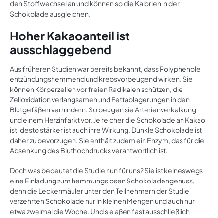
den Stoffwechsel an und können so die Kalorien in der
Schokolade ausgleichen.
Hoher Kakaoanteil ist
ausschlaggebend
Aus früheren Studien war bereits bekannt, dass Polyphenole
entzündungshemmend und krebsvorbeugend wirken. Sie
können Körperzellen vor freien Radikalen schützen, die
Zelloxidation verlangsamen und Fettablagerungen in den
Blutgefäßen verhindern. So beugen sie Arterienverkalkung
und einem Herzinfarkt vor. Je reicher die Schokolade an Kakao
ist, desto stärker ist auch ihre Wirkung. Dunkle Schokolade ist
daher zu bevorzugen. Sie enthält zudem ein Enzym, das für die
Absenkung des Bluthochdrucks verantwortlich ist.
Doch was bedeutet die Studie nun für uns? Sie ist keineswegs
eine Einladung zum hemmungslosen Schokoladengenuss,
denn die Leckermäuler unter den Teilnehmern der Studie
verzehrten Schokolade nur in kleinen Mengen und auch nur
etwa zweimal die Woche. Und sie aßen fast ausschließlich