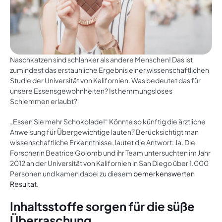
Naschkatzen sind schlanker als andere Menschen! Das ist
zumindest das erstaunliche Ergebnis einer wissenschaftlichen
Studie der Universität von Kalifornien. Was bedeutet das für
unsere Essensgewohnheiten? Ist hemmungsloses
Schlemmen erlaubt?
„Essen Sie mehr Schokolade!“ Könnte so künftig die ärztliche
Anweisung für Übergewichtige lauten? Berücksichtigt man
wissenschaftliche Erkenntnisse, lautet die Antwort: Ja. Die
Forscherin Beatrice Golomb und ihr Team untersuchten im Jahr
2012 an der Universität von Kalifornien in San Diego über 1.000
Personen und kamen dabei zu diesem
bemerkenswerten
Resultat
.
Inhaltsstoffe sorgen für die süße
Überraschung