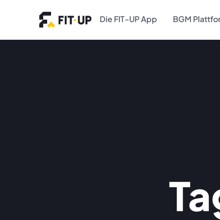
Die FIT-UP App
BGM Plattf
Ta