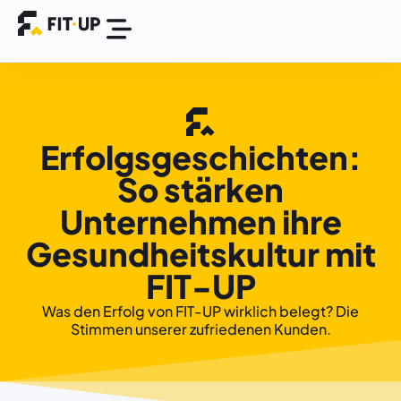
Die FIT-UP App
BGM Plattform
Success Stories
Erfolgsgeschichten:
So stärken
Unternehmen ihre
Gesundheitskultur mit
FIT-UP
Was den Erfolg von FIT-UP wirklich belegt? Die
Stimmen unserer zufriedenen Kunden.