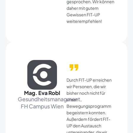
gesprochen. Wir können
daher mit gutem
Gewissen FIT-UP
weiterempfehlen!
Durch FIT-UP erreichen
wir Personen, die wir
Mag. Eva Robl​
bisher noch nicht für
Gesundheitsmanagment,
unser
FH Campus Wien​
Bewegungsprogramm
begeistern konnten.
Außerdem fördert FIT-
UP den Austausch
untereinander, da wir