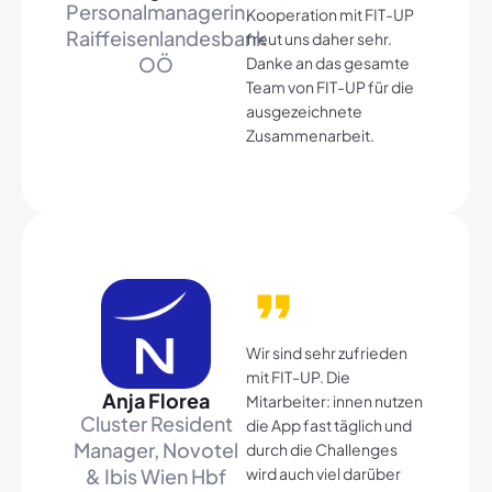
Personalmanagerin,
Kooperation mit FIT-UP
Raiffeisenlandesbank
freut uns daher sehr.
OÖ​
Danke an das gesamte
Team von FIT-UP für die
ausgezeichnete
Zusammenarbeit.
Wir sind sehr zufrieden
mit FIT-UP. Die
Anja Florea​
Mitarbeiter: innen nutzen
Cluster Resident
die App fast täglich und
Manager, Novotel
durch die Challenges
& Ibis Wien Hbf​
wird auch viel darüber