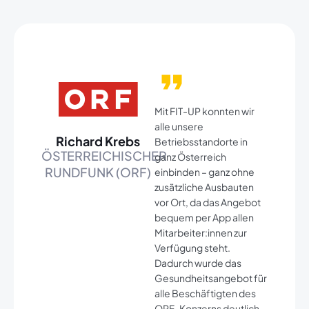
Mit FIT-UP konnten wir
alle unsere
Richard Krebs
Betriebsstandorte in
ÖSTERREICHISCHER
ganz Österreich
RUNDFUNK (ORF)
einbinden – ganz ohne
zusätzliche Ausbauten
vor Ort, da das Angebot
bequem per App allen
Mitarbeiter:innen zur
Verfügung steht.
Dadurch wurde das
Gesundheitsangebot für
alle Beschäftigten des
ORF-Konzerns deutlich