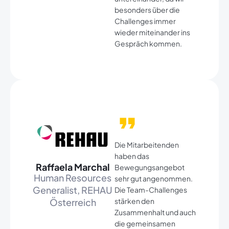
besonders über die
Challenges immer
wieder miteinander ins
Gespräch kommen.​
Die Mitarbeitenden
haben das
Raffaela Marchal​
Bewegungsangebot
Human Resources
sehr gut angenommen.
Generalist, REHAU
Die Team-Challenges
Österreich​
stärken den
Zusammenhalt und auch
die gemeinsamen