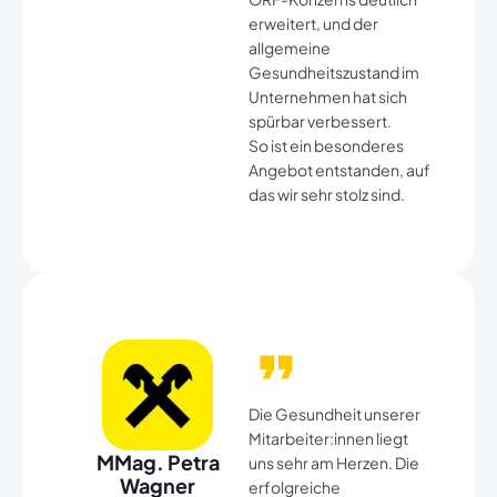
erweitert, und der
allgemeine
Gesundheitszustand im
Unternehmen hat sich
spürbar verbessert.
So ist ein besonderes
Angebot entstanden, auf
das wir sehr stolz sind.
Die Gesundheit unserer
Mitarbeiter:innen liegt
MMag. Petra
uns sehr am Herzen. Die
Wagner​
erfolgreiche