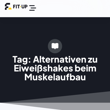
Die FIT-UP App
BGM Plattform
Success Stories
Tag: Alternativen zu
Eiweißshakes beim
Muskelaufbau