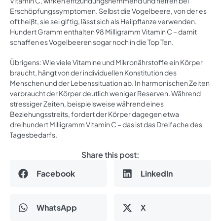
Vitamin C, wirken entzündungshemmend und helfen bei
Erschöpfungssymptomen. Selbst die Vogelbeere, von der es
oft heißt, sie sei giftig, lässt sich als Heilpflanze verwenden.
Hundert Gramm enthalten 98 Milligramm Vitamin C – damit
schaffen es Vogelbeeren sogar noch in die Top Ten.
Übrigens: Wie viele Vitamine und Mikronährstoffe ein Körper
braucht, hängt von der individuellen Konstitution des
Menschen und der Lebenssituation ab. In harmonischen Zeiten
verbraucht der Körper deutlich weniger Reserven. Während
stressiger Zeiten, beispielsweise während eines
Beziehungsstreits, fordert der Körper dagegen etwa
dreihundert Milligramm Vitamin C – das ist das Dreifache des
Tagesbedarfs.
Share this post:
Facebook
LinkedIn
WhatsApp
X